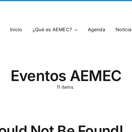
Inicio
¿Qué es AEMEC?
Agenda
Notici
Eventos AEMEC
11 items
ould Not Be Found!