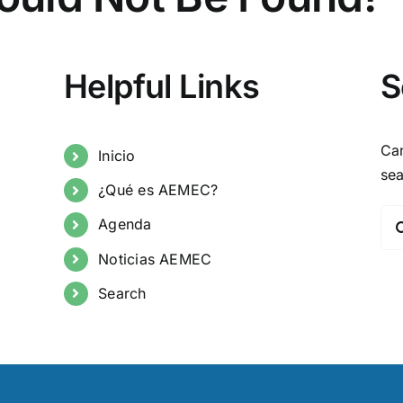
Helpful Links
S
Ca
Inicio
se
¿Qué es AEMEC?
Se
Agenda
for
Noticias AEMEC
Search