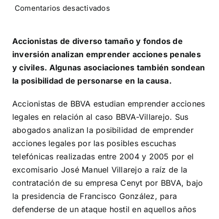
en
Comentarios desactivados
Accionistas
de
BBVA
Accionistas de diverso tamaño y fondos de
estudian
inversión analizan emprender acciones penales
querellarse
por
y civiles. Algunas asociaciones también sondean
el
la posibilidad de personarse en la causa.
‘caso
Villarejo’
Accionistas de BBVA estudian emprender acciones
legales en relación al caso BBVA-Villarejo. Sus
abogados analizan la posibilidad de emprender
acciones legales por las posibles escuchas
telefónicas realizadas entre 2004 y 2005 por el
excomisario José Manuel Villarejo a raíz de la
contratación de su empresa Cenyt por BBVA, bajo
la presidencia de Francisco González, para
defenderse de un ataque hostil en aquellos años