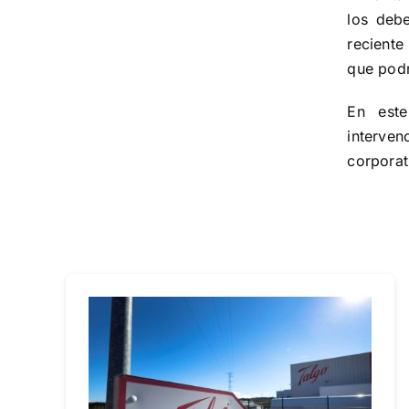
materia
los deb
de
Gobierno
reciente
Corporativo
que podr
en
OHLA
En este
interve
corporat