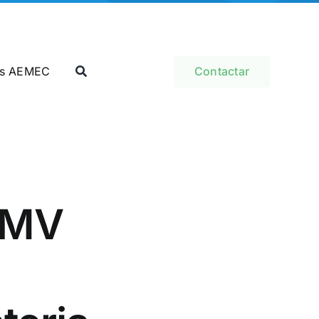
as AEMEC
Contactar
NMV