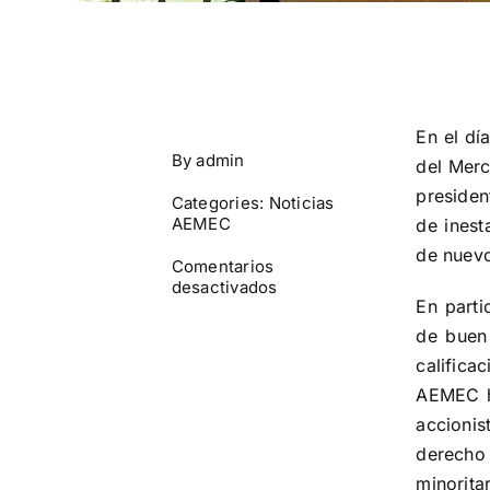
En el dí
By
admin
del Merc
presiden
Categories:
Noticias
AEMEC
de inest
de nuevo
Comentarios
en
desactivados
En parti
AEMEC
alerta
de buen
a
calific
la
CNMV
AEMEC ha
de
accioni
posibles
irregularidades
derecho
en
minorita