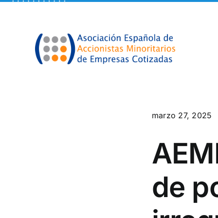
Skip
to
content
marzo 27, 2025
AEME
de p