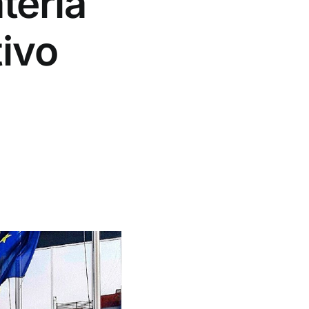
teria
ivo