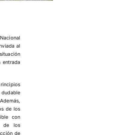
 Nacional
nviada al
situación
a entrada
rincipios
 dudable
 Además,
os de los
ible con
n de los
acción de