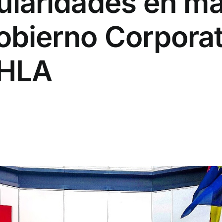
gularidades en ma
obierno Corporat
OHLA