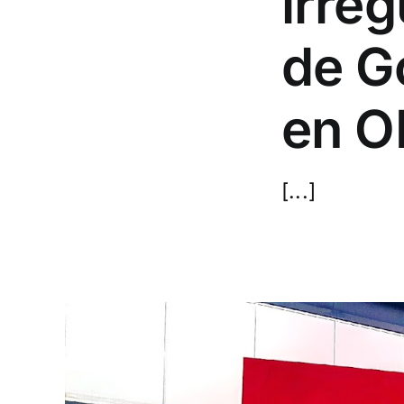
irre
de G
en 
[...]