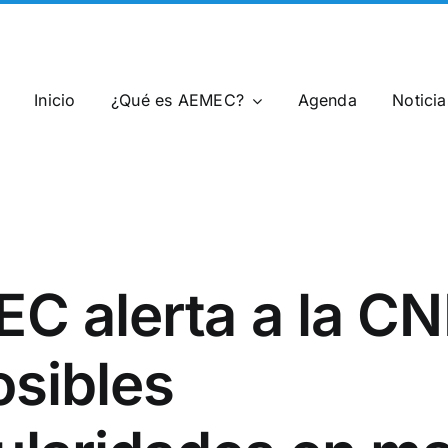
Inicio
¿Qué es AEMEC?
Agenda
Notici
C alerta a la C
osibles