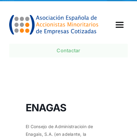
Skip
to
content
Toggle
Navigat
Inicio
Contactar
¿Qué es AEMEC?
Agenda
ENAGAS
Noticias AEMEC
El Consejo de Administracioìn de
Enagaìs, S.A. (en adelante, la