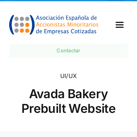
Skip
to
content
Toggle
Navigat
Inicio
Contactar
¿Qué es AEMEC?
UI/UX
Agenda
Avada Bakery
Prebuilt Website
Noticias AEMEC