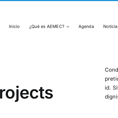
Inicio
¿Qué es AEMEC?
Agenda
Notici
Cond
pret
rojects
id. S
digni