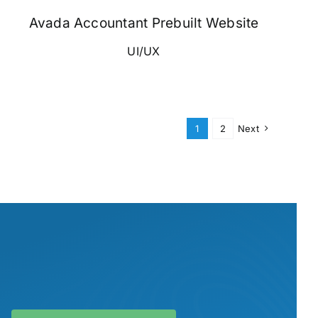
Avada Accountant Prebuilt Website
UI/UX
1
2
Next